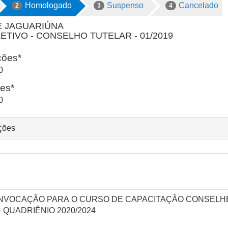
Homologado
Suspenso
Cancelado
2
3
4
E JAGUARIÚNA
TIVO - CONSELHO TUTELAR - 01/2019
ições*
0
ões*
0
ações
ONVOCAÇÃO PARA O CURSO DE CAPACITAÇÃO CONSELH
 QUADRIÊNIO 2020/2024