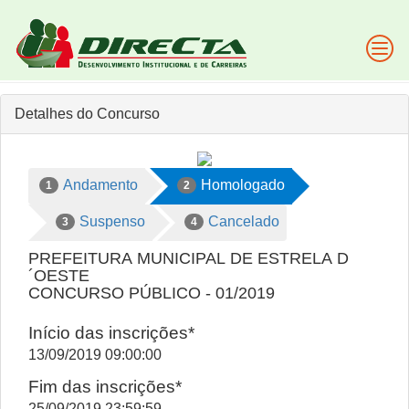
Detalhes do Concurso
Andamento
Homologado
1
2
Suspenso
Cancelado
3
4
PREFEITURA MUNICIPAL DE ESTRELA D
´OESTE
CONCURSO PÚBLICO - 01/2019
Início das inscrições*
13/09/2019 09:00:00
Fim das inscrições*
25/09/2019 23:59:59